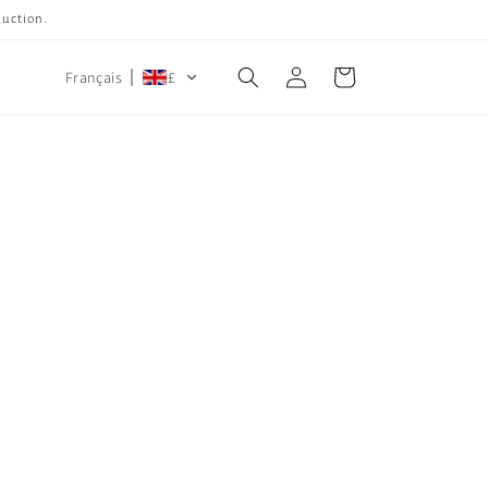
duction.
Rapport
Panier
Français
£