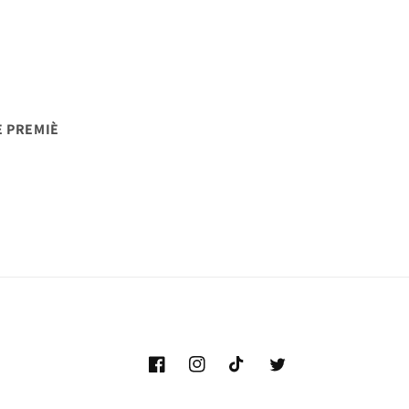
E PREMIÈ
Facebook
Instagram
TikTok
Gazouillement