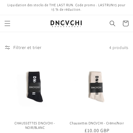
et
Liquidation des stocks de THE LAST RUN. Code promo : LASTRUN15 pour
passer
15 % de réduction.
au
contenu
Panier
Filtrer et trier
4 produits
CHAUSSETTES DNCVCHI -
Chaussettes DNCVCHI - Crème/Noir
NOIR/BLANC
Prix
£10.00 GBP