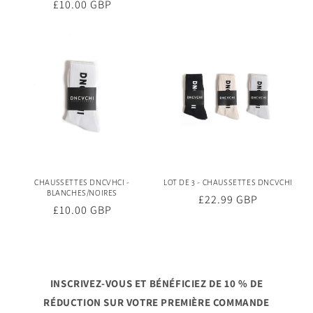
Prix
£10.00 GBP
habituel
habituel
CHAUSSETTES DNCVHCI -
LOT DE 3 - CHAUSSETTES DNCVCHI
BLANCHES/NOIRES
Prix
£22.99 GBP
Prix
£10.00 GBP
habituel
habituel
INSCRIVEZ-VOUS ET BÉNÉFICIEZ DE 10 % DE
RÉDUCTION SUR VOTRE PREMIÈRE COMMANDE