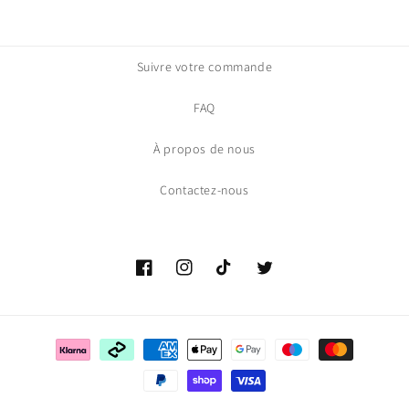
Suivre votre commande
FAQ
À propos de nous
Contactez-nous
Facebook
Instagram
TikTok
Gazouillement
Moyens
de
paiement